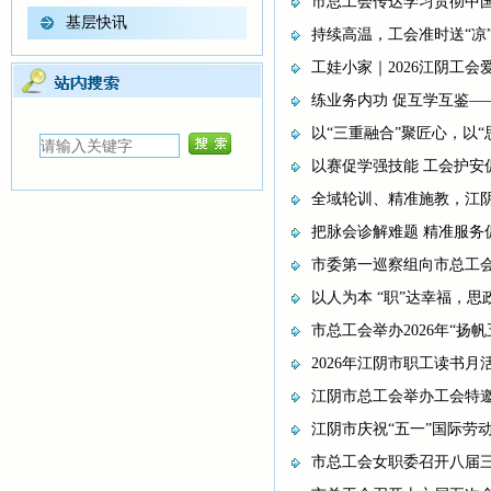
市总工会传达学习贯彻中
基层快讯
持续高温，工会准时送“凉”
工娃小家｜2026江阴工
练业务内功 促互学互鉴
以“三重融合”聚匠心，以“
以赛促学强技能 工会护安
全域轮训、精准施教，江
把脉会诊解难题 精准服
市委第一巡察组向市总工
以人为本 “职”达幸福，思
市总工会举办2026年“扬帆
2026年江阴市职工读书月
江阴市总工会举办工会特
江阴市庆祝“五一”国际劳
市总工会女职委召开八届