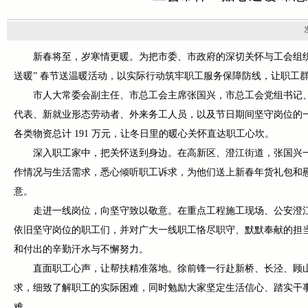
新春将至，岁寒情更暖。为把市委、市政府的深切关怀与工会组织的
送暖” 春节送温暖活动，以实际行动筑牢职工服务保障防线，让职工
市人大常委会副主任、市总工会主席张国兴，市总工会党组书记
代表、新就业形态劳动者、外来务工人员，以及节日期间坚守岗位的一线
各类物资总计 191 万元，让冬日里的暖心关怀直达职工心坎。
深入职工家中，把关怀送到身边。在高新区、澄江街道，张国兴
作情况与生活需求，悉心倾听职工诉求，为他们送上新春年货礼包和
意。
走进一线岗位，向坚守致以敬意。在重点工程施工现场、公安澄
依旧坚守岗位的职工们，并对广大一线职工恪尽职守、默默奉献的担
和付出的辛勤汗水与不懈努力。
直面职工心声，让帮扶精准落地。徐前锋一行赴新桥、长泾、顾
求，细致了解职工的实际困难，同时勉励大家坚定生活信心、踏实干
难。