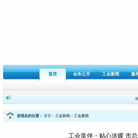
首页
会务公开
工会新闻
服
关
您现在的位置：
首页
>
工会新闻
>
工会要闻
工会常伴・贴心送暖 市总工