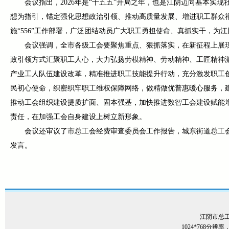
会议指出，2026年是“十五五”开局之年，也是江阴迈向基本
想为指引，锚定强化思想政治引领、推动高质量发展、增进职工群众
施“556”工作部署，广泛团结动员广大职工勇担使命、真抓实干，为
会议强调，全市各级工会要聚焦重点、狠抓落实，在新征程上展
政引领方式汇聚职工人心，大力弘扬劳模精神、劳动精神、工匠精神
产业工人队伍建设改革，精准推进职工技能提升行动，充分激发职工
民初心使命，织密织牢职工维权保障网络，做精做优普惠暖心服务，
推动工会组织建设提质扩面、固本强基，加快推进数智工会建设赋能
责任，在加强工会自身建设上树立新形象。
会议还审议了市总工会经费审查委员会工作报告，城东街道总工
发言。
江阴市总
1024*768分辨