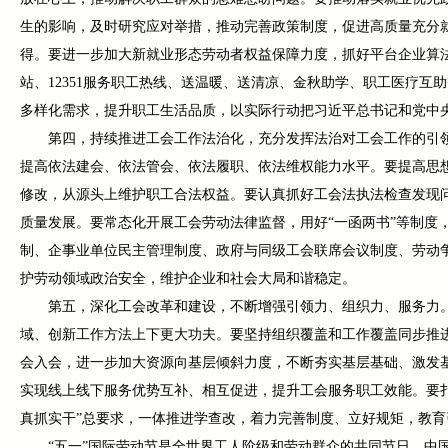
生的影响，及时研究应对举措，推动完善政策制度，促进高质量充分
得。要进一步加大新就业形态劳动者权益保障力度，抓好平台企业算
站、12351服务职工热线、送温暖、送清凉、金秋助学、职工医疗
多样化需求，提升职工生活品质，以实际行动把习近平总书记和党中
第四，持续推进工会工作法治化，充分发挥法治对工会工作的引
提高依法建会、依法管会、依法履职、依法维权能力水平。要提高思
修改，从源头上维护职工合法权益。要认真抓好工会法执法检查发现
质量发展。要常态化开展工会劳动法律监督，用好“一函两书”等制度
制、企事业单位民主管理制度、政府与同级工会联席会议制度、劳动
护劳动领域政治安全，维护企业和社会大局和谐稳定。
第五，深化工会改革和建设，不断增强引领力、组织力、服务力
域、创新工作方法上下更大功夫。要坚持组织覆盖和工作覆盖同步推
会入会，进一步加大资源向基层倾斜力度，不断夯实基层基础、激发
实现线上线下服务优势互补、相互促进，提升工会服务职工效能。要
真抓实干”总要求，一体推进学查改，着力完善制度、立好规矩，教
“五一”国际劳动节是全世界工人阶级和劳动群众的共同节日。中