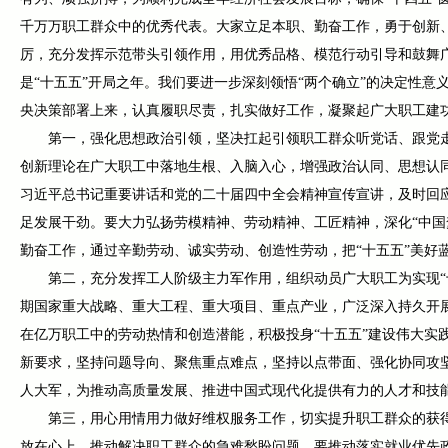
千万万职工群众中的优秀代表。大家立足本职、勤奋工作，勇于创新
厉，充分发挥示范带头引领作用，用优秀品格、模范行动引导和鼓舞广
是“十五五”开局之年。我们要进一步深刻领悟“两个确立”的决定性意义
央决策部署上来，认真履职尽责，扎实做好工作，凝聚起广大职工建功
第一，强化思想政治引领，坚决扛起引领职工群众听党话、跟党
创新理论在广大职工中落地生根、入脑入心，增强政治认同、思想认
习近平总书记重要讲话和党的二十届四中全会精神宣传宣讲，及时回
足发展干劲。要大力弘扬劳模精神、劳动精神、工匠精神，深化“中国
勤奋工作，通过辛勤劳动、诚实劳动、创造性劳动，把“十五五”美好
第二，充分发挥工人阶级主力军作用，组织动员广大职工为实现“
期国家重大战略、重大工程、重大项目、重点产业，广泛深入持久开展
在亿万职工中的劳动热情和创造潜能，积极投身“十五五”建设伟大实
新要求，坚持问题导向、聚焦重点难点，坚持以点带面、强化协同攻
人大军，为推动高质量发展、推进中国式现代化提供有力的人才和技
第三，用心用情用力做好维权服务工作，切实提升职工群众的获
放在心上，推动解决职工群众的急难愁盼问题。要推动落实就业优先