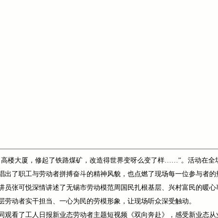
了高楼大厦，修起了铁路煤矿，改造得世界变呀么变了样……”。活动在全
唱出了职工与劳动者拼搏奋斗的精神风貌，也点燃了现场每一位参与者的
讲员张可悦深情讲述了无锡市劳动模范周国民扎根基层、兴村富民的暖心
层劳动者实干担当、一心为民的劳模形象，让现场听众深受触动。
同观看了工人日报新业态劳动者主题短视频《双向奔赴》，感受新业态从