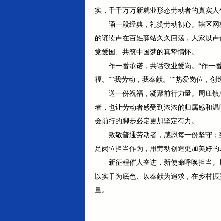
实，千千万万新就业形态劳动者的真实人
诵一段经典，礼赞劳动初心。辖区网
的诵读声在百姓驿站久久回荡，大家以声
党爱国、共筑中国梦的真挚情怀。
作一番承诺，共话敬业爱岗。“作一番
福。”“我劳动，我奉献。”“热爱岗位，
送一份祝福，凝聚前行力量。周庄镇
者，也让劳动者感受到浓浓的归属感和温
会前行的脚步必定更加坚定有力。
致敬普通劳动者，感恩每一份坚守；
足岗位担当作为，用劳动创造更加美好的
新征程催人奋进，新使命呼唤担当。
以实干为底色、以奉献为追求，在乡村振
量。