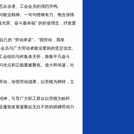
态从业者、工会会员的强烈共鸣。
与敬业精神。一句句铿锵有力、饱含深情
光荣、奋斗最幸福” 的价值理念，抒发爱
己的 “劳动承诺”。“我劳动，我幸
工会会员与广大劳动者敬业爱岗的坚定信念。
工会组织与村集体关怀，致敬平凡奋斗
闪光点和正能量被聚焦、放大和传递，社
劳动，珍惜劳动成果，以劳模为榜样，立
精神，引导广大职工群众以劳模为标杆、
业蓬勃发展凝聚起无往不胜的磅礴劳动力