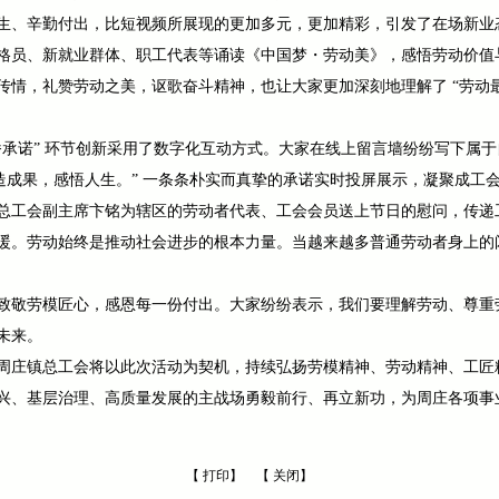
生、辛勤付出，比短视频所展现的更加多元，更加精彩，引发了在场新业
格员、新就业群体、职工代表等诵读《中国梦・劳动美》，感悟劳动价值
传情，礼赞劳动之美，讴歌奋斗精神，也让大家更加深刻地理解了 “劳动最
承诺” 环节创新采用了数字化互动方式。大家在线上留言墙纷纷写下属于自
创造成果，感悟人生。” 一条条朴实而真挚的承诺实时投屏展示，凝聚成
总工会副主席卞铭为辖区的劳动者代表、工会会员送上节日的慰问，传递
暖。劳动始终是推动社会进步的根本力量。当越来越多普通劳动者身上的
致敬劳模匠心，感恩每一份付出。大家纷纷表示，我们要理解劳动、尊重
未来。
周庄镇总工会将以此次活动为契机，持续弘扬劳模精神、劳动精神、工匠
兴、基层治理、高质量发展的主战场勇毅前行、再立新功，为周庄各项事
【
打印
】 【
关闭
】