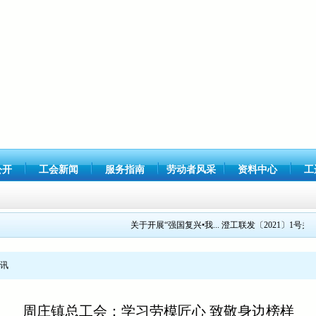
公开
工会新闻
服务指南
劳动者风采
资料中心
工
关于开展“强国复兴•我...
澄工联发〔2021〕1号关...
讯
周庄镇总工会：学习劳模匠心 致敬身边榜样