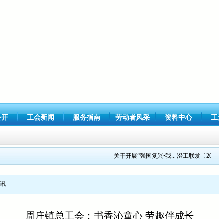
公开
工会新闻
服务指南
劳动者风采
资料中心
工
关于开展“强国复兴•我...
澄工联发〔2021〕1
讯
周庄镇总工会：书香沁童心 劳趣伴成长