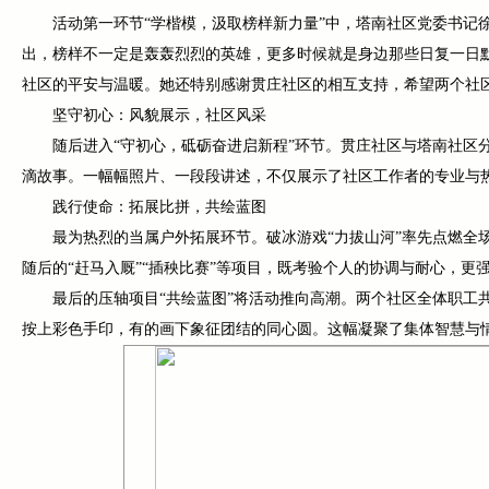
活动第一环节“学楷模，汲取榜样新力量”中，塔南社区党委书记
出，榜样不一定是轰轰烈烈的英雄，更多时候就是身边那些日复一日
社区的平安与温暖。她还特别感谢贯庄社区的相互支持，希望两个社
坚守初心：风貌展示，社区风采
随后进入“守初心，砥砺奋进启新程”环节。贯庄社区与塔南社区
滴故事。一幅幅照片、一段段讲述，不仅展示了社区工作者的专业与热
践行使命：拓展比拼，共绘蓝图
最为热烈的当属户外拓展环节。破冰游戏“力拔山河”率先点燃全
随后的“赶马入厩”“插秧比赛”等项目，既考验个人的协调与耐心，
最后的压轴项目“共绘蓝图”将活动推向高潮。两个社区全体职工
按上彩色手印，有的画下象征团结的同心圆。这幅凝聚了集体智慧与