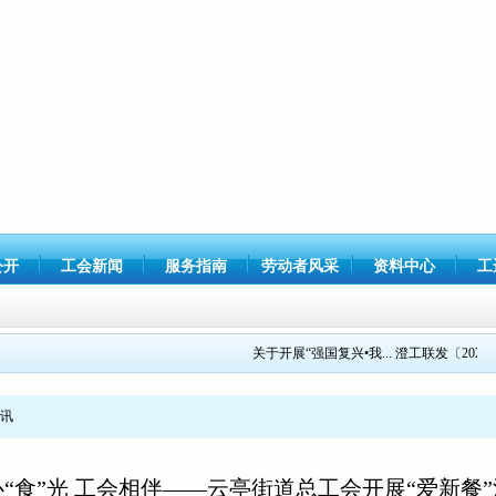
公开
工会新闻
服务指南
劳动者风采
资料中心
工
关于开展“强国复兴•我...
澄工联发〔2021〕1
讯
“食”光 工会相伴——云亭街道总工会开展“爱新餐