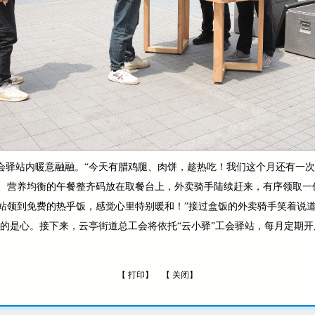
工会驿站内暖意融融。“今天有腊鸡腿、肉饼，趁热吃！我们这个月还有一
、营养均衡的午餐整齐码放在取餐台上，外卖骑手陆续赶来，有序领取一份
站领到免费的热乎饭，感觉心里特别暖和！”接过盒饭的外卖骑手笑着说
的是心。接下来，云亭街道总工会将依托“云小驿”工会驿站，每月定期开展
【
打印
】 【
关闭
】