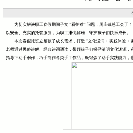
为切实解决职工春假期间子女 “看护难” 问题，周庄镇总工会于 4
以安全、充实的托管服务，为职工排忧解难，守护孩子们快乐成长。
本次春假托班立足孩子成长需求，打造 “文化浸润 + 实践体验 
老师通过民俗讲解、经典诗词诵读，带领孩子们探寻清明文化渊源，在
指导下动手创作，巧手制作各类手工作品，既锻炼了动手实践能力，