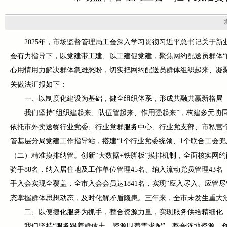
2025年，市场监督管理局工会深入学习贯彻习近平总书记关于
会有力指导下，以党建带工建、以工建促党建，聚焦网约配送员群体“两
心用情用力解决群体急难愁盼，切实把网约配送员群体组织起来、凝
关做法汇报如下：
一、以制度化建设为基础，健全组织体系，形成共融共赢新格局
我们坚持“组织建起来、队伍管起来、作用强起来”，构建多元协同
依托市外卖送餐行业党委、行业党群服务中心、行业党支部、市私营
管基层分局党建工作指导站，搭建“1个行业党委统领、1个联合工会兜底
（二）精准摸排纳管。创新“大数据+铁脚板”摸排机制，全面核实网约
骑手88名，纳入居住地及工作单位管理45名、纳入流动党员管理43名
手入会实现全覆盖，全市入会会员达1841名，实现“应入尽入、应
态掌握群体思想动态，及时化解矛盾隐患。三年来，全市未发生重大
二、以便捷化服务为抓手，整合资源力量，实现服务供给精细化
我们坚持“服务跟着群体走、资源围着需求配”，整合阵地资源、创