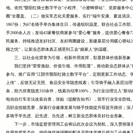
地。依托“暨阳红骑士数字平台”小程序、“小蜜蜂驿站”、党群服务中
圈”全覆盖。（二）做实常态化关爱服务。实行“端午安康、夏送清凉
1867份；为67名骑手举办集体生日，传递组织温度。联合社会工作
手2000余人次；发动43家餐饮商家参与“爱心餐”服务，提供爱心餐
民服务。持续推进友好社区、友好商圈建设，新建基层分局暖心驿站2
顾之忧”，让新业态群体真正感受到工会“娘家人”的温暖。
三、以社会化荣誉为引领，创新作用发挥，彰显群体价值新形象
我们坚持“荣誉激励、价值引领、作用彰显”，推动新业态群体从“
参与。推广应用“江阴市暨阳红骑士数字平台”，定期更新工作动态、
上传”，反馈无证无照、食品安全等隐患线索；引导骑手融入基层治理“
条，助力排查隐患310余件，线索办结率100%，为行业治理注入“
电动自行车非法改装自查，张贴《提醒告知书》，筑牢行业安全防线
员职业技能竞赛，探索行业健康发展与骑手技能提升双提升路径；深入
多骑手学先进、赶先进、当先进，树立新业态群体良好社会形象。
下一步，市场监督管理局工会将以此次会议为契机，深入贯彻落实
作用发挥常态化，持续做优做强网约配送员群体党建引领与工会服务工作