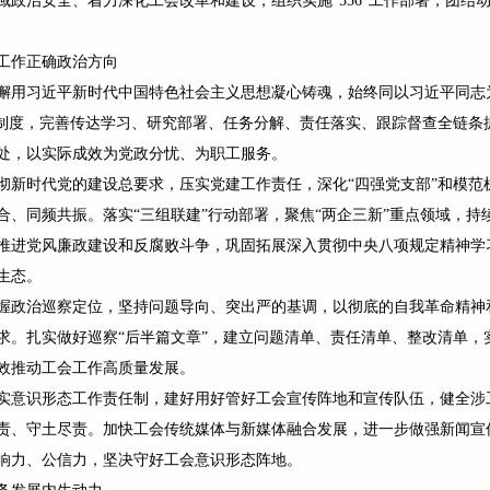
政治安全、着力深化工会改革和建设，组织实施“556”工作部署，团结动
工作正确政治方向
懈用习近平新时代中国特色社会主义思想凝心铸魂，始终同以习近平同志
习制度，完善传达学习、研究部署、任务分解、责任落实、跟踪督查全链条
处，以实际成效为党政分忧、为职工服务。
彻新时代党的建设总要求，压实党建工作责任，深化“四强党支部”和模范
合、同频共振。落实“三组联建”行动部署，聚焦“两企三新”重点领域，
推进党风廉政建设和反腐败斗争，巩固拓展深入贯彻中央八项规定精神学
生态。
握政治巡察定位，坚持问题导向、突出严的基调，以彻底的自我革命精神
求。扎实做好巡察“后半篇文章”，建立问题清单、责任清单、整改清单，
效推动工会工作高质量发展。
实意识形态工作责任制，建好用好管好工会宣传阵地和宣传队伍，健全涉
责、守土尽责。加快工会传统媒体与新媒体融合发展，进一步做强新闻宣
响力、公信力，坚决守好工会意识形态阵地。