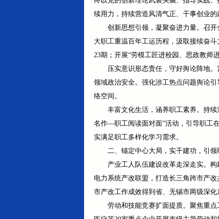
终以党的创新理论武装头脑、指导实践、
续用力，持续营造风清气正、干事创业的
创新思想引领，凝聚奋进力量。召开全
大职工重温百年工运历程，汲取接续奋斗力
23期；开展“劳模工匠进校园、思政教师进
压实意识形态责任，守好舆论阵地。
领域政治安全。强化涉工热点问题舆论引
络空间。
丰富文化生活，涵养职工素养。持续
名作—职工阅读面对面”活动，引导职工在阅
实满足职工多样化学习需求。
二、锚定中心大局，实干建功，引领
产业工人队伍建设改革走深走实。构建“
电力系统产改联盟，打造长三角跨市产改
市产改工作成效得到省、无锡市两级深化
劳动和技能竞赛扩面提质。聚焦重点