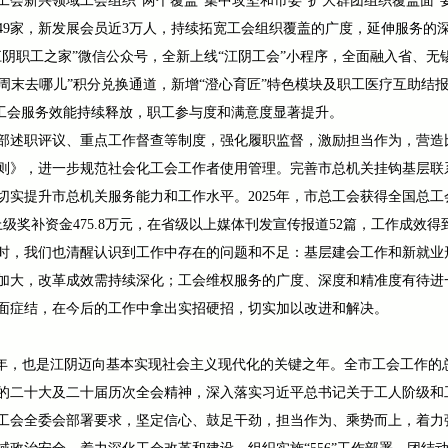
工会新兴领域工会组织“两个覆盖”集中攻坚和市委“扩大群团组织覆盖面
49家，新发展会员近3万人，持续拓宽工会组织覆盖的广度，延伸服务的
阴职工之家”微信公众号，全新上线“江阴工会”小程序，全面融入省、无
工周末去哪儿”积分兑换通道，新增“澄心育匠”特色模块及职工医疗互助结报通
数字工会服务效能持续释放，职工参与度和满意度显著提升。
部述职评议、重点工作督查等制度，强化履职监督，激励担当作为，营造
则》，进一步规范社会化工会工作者使用管理。完善市总机关挂钩基层联
实提升市总机关服务能力和工作水平。2025年，市总工会获得全国总工
级奖补资金475.8万元，在省级以上媒体刊发宣传报道52篇，工作成效
时，我们也清醒认识到工作中存在的问题和不足：基层建会工作和新就业
加大，改革成效需持续深化；工会维权服务的广度、深度和精准度有待进
面症结，在今后的工作中拿出实招硬招，切实加以改进和解决。
局之年，也是江阴迈向基本实现社会主义现代化的关键之年。全市工会工作
的二十大及二十届历次全会精神，深入落实习近平总书记关于工人阶级和
工会全委会部署要求，坚定信心、鼓足干劲，担当作为、乘势而上，着力