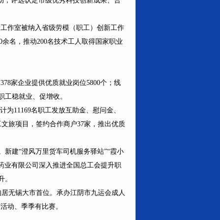
活动，评选认定市级优秀科技创新成果、合
。
新工作室被纳入省级劳模（职工）创新工作
0余名，推动200名技术工人取得国家职业
8家企业提供优质就业岗位5800个；线
力职工稳就业、促增收。
计为11169名职工发放互助金、慰问金、
职工文旅项目，签约合作商户37家，推出优质
新建“澄风万里货车司机服务驿站”“霞小
药业有限公司深入推进全国总工会提升职
升。
均居无锡大市首位。承办江阴市九运会成人
有活动、季季有比赛。