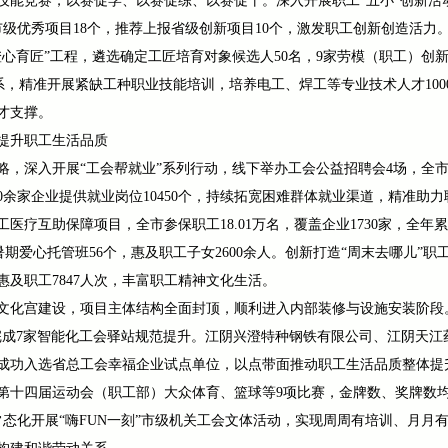
和技能竞赛，以赛促学、以赛促练、以赛促干。深入开展职工“五小”创新
市级优秀项目18个，推荐上报省级创新项目10个，激发职工创新创造活力
澄心育匠”工程，遴选确定工匠培育对象候选人50名，9家劳模（职工）创
体系，精准开展紧缺工种职业技能培训，培养电工、焊工等专业技术人才100
才支撑。
提升职工生活品质
，深入开展“工会帮就业”系列行动，线下举办工会公益招聘会4场，全市37
00余家企业提供就业岗位10450个，持续拓宽困难群体就业渠道，精准助
疗互助保障项目，全市参保职工18.01万名，覆盖企业1730家，全年累
家”暑期爱心托管班56个，惠及职工子女2600余人。创新打造“周末去哪儿”
惠及职工7847人次，丰富职工精神文化生活。
文化宫建设，项目主体结构全面封顶，顺利进入内部装修与设施安装阶段。
完成7家智能化工会驿站规范提升。江阴兴澄特种钢铁有限公司、江阴天江
成功入选省总工会幸福企业试点单位，以点带面推动职工生活品质整体提
第十四届运动会（职工部）大众体育、篮球等9项比赛，金牌数、奖牌数
态化开展“嗨FUN一刻”市级机关工会文体活动，实现周周有培训、月月