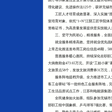
医疗等20家重点企业开展市级主题劳动
理化建议、先进操作法125个，获评无锡
工匠人才培育成效显著。深入实施“
室培育对象。依托“1+N”江阴工匠学院
资格证书，为高质量发展提供坚实技能人
三、坚守为民初心，精准服务，全面
就业服务精准高效。坚持就业优先战略
上常态化推送发布用工岗位信息48期，5
普惠服务暖心惠民。持续深化在职职工医
大病救助金473.65万元。开设“工娃小
文旅景点58个，发放文旅消费券31万元，
服务阵地提档升级。全力推进市工人
客工会驿站”等一批特色工会服务阵地，
工生活品质试点工作，江苏利电能源集团
全民健身如火如荼。组队参加无锡市
部职工组中国象棋、乒乓球等7项比赛。常