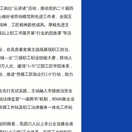
工岗位“云讲述”活动，推动党的二十届四
精心做好省劳动模范和先进工作者、全国五
精神、工匠精神蔚然成风。厚植先进文
级以上职工书屋开展“行走的思政课”等活
业，在高质量发展主战场展现职工担当。
—镇—企”三级职工职业技能大赛，联动人
万人次。建强“1+N”江阴工匠学院体系，
推进“劳模工匠助企行2.0”行动，助力
会先行先试实践，主动融入市级政治安全
律监督“一函两书”机制，对600家企业
联调工作站及职工法律服务一体化工作站
织根基，巩固25人以上非公企业建会成