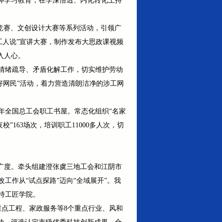
神学习教育，在学深悟透、内化转化上持
识竞赛、文创设计大赛等系列活动，引领广
工人说”宣讲大赛，制作发布大思政课视频
入人心。
情绪疏导、矛盾化解工作，切实维护劳动
好网民”活动，着力营造清朗洁净的涉工网
年全国总工会职工书屋。常态化组织“名家
163场次，培训职工11000多人次，切
度与广度。牵头组建澄张虞三地工会和江阴市
工作从“试点探路”迈向“全域展开”。我
持工匠学院。
点工程、家政服务等8个重点行业、风和