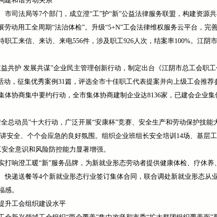
构建和谐劳动关系
市司法局等7个部门，成立澄“工”护“新”公益法律服务联盟，构建资源
开展劳动用工全周期“法治体检”。升级“5+N”工会法律维权服务云平台，
职工来信、来访、来电556件，涉及职工926人次，结案率100%。江阴
权益共护 发展共谋”企业民主管理创新行动，制定出台《江阴市总工会职
集活动，征集优秀案例31篇，评选全市十佳职工代表提案并向上级工会推
体协商集中要约行动，全市集体协商建制企业达8136家，已建会企业集
安全总动员”十大行动，广泛开展“安康杯”竞赛、安全生产和劳动保护技
人讲安全、个个会应急的良好氛围。组织企业班组长安全培训14场、基层
职工安全意识和风险防控能力显著增强。
实打响澄工暖“新”服务品牌，为新就业形态劳动者提供健康体检、疗休养
、快递送餐等4个新就业形态行业签订集体合同，联合调处新就业形态从业
福感。
提升工会组织建设水平