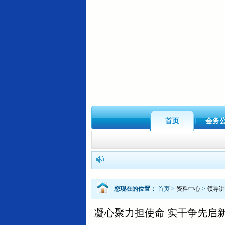
首页
会务
您现在的位置：
首页
>
资料中心
>
领导讲
凝心聚力担使命 实干争先启