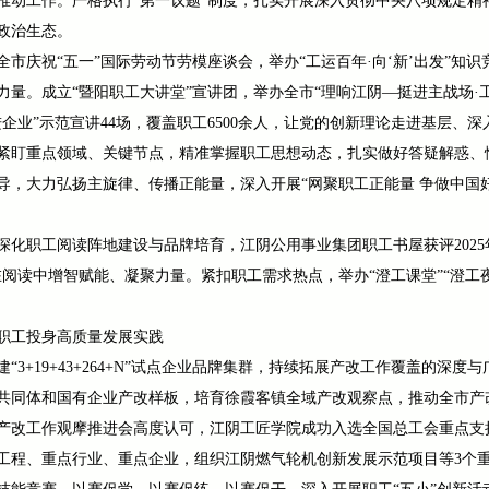
推动工作。严格执行“第一议题”制度，扎实开展深入贯彻中央八项规定精
政治生态。
市庆祝“五一”国际劳动节劳模座谈会，举办“工运百年·向‘新’出发”知
量。成立“暨阳职工大讲堂”宣讲团，举办全市“理响江阴—挺进主战场·
企业”示范宣讲44场，覆盖职工6500余人，让党的创新理论走进基层、深
紧盯重点领域、关键节点，精准掌握职工思想动态，扎实做好答疑解惑、
导，大力弘扬主旋律、传播正能量，深入开展“网聚职工正能量 争做中国
深化职工阅读阵地建设与品牌培育，江阴公用事业集团职工书屋获评2025
读中增智赋能、凝聚力量。紧扣职工需求热点，举办“澄工课堂”“澄工夜校”
职工投身高质量发展实践
3+19+43+264+N”试点企业品牌集群，持续拓展产改工作覆盖的深
共同体和国有企业产改样板，培育徐霞客镇全域产改观察点，推动全市产改
产改工作观摩推进会高度认可，江阴工匠学院成功入选全国总工会重点支
工程、重点行业、重点企业，组织江阴燃气轮机创新发展示范项目等3个重