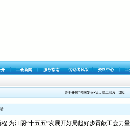
公开
工会新闻
服务指南
劳动者风采
资料中心
工
关于开展“强国复兴•我...
澄工联发〔2021〕1号
话
新程 为江阴“十五五”发展开好局起好步贡献工会力