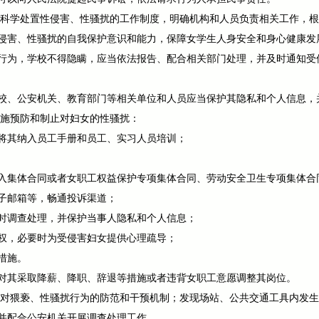
和科学处置性侵害、性骚扰的工作制度，明确机构和人员负责相关工作，
侵害、性骚扰的自我保护意识和能力，保障女学生人身安全和身心健康发
行为，学校不得隐瞒，应当依法报告、配合相关部门处理，并及时通知受
校、公安机关、教育部门等相关单位和人员应当保护其隐私和个人信息，
措施预防和制止对妇女的性骚扰：
将其纳入员工手册和员工、实习人员培训；
入集体合同或者女职工权益保护专项集体合同、劳动安全卫生专项集体合
子邮箱等，畅通投诉渠道；
时调查处理，并保护当事人隐私和个人信息；
权，必要时为受侵害妇女提供心理疏导；
措施。
对其采取降薪、降职、辞退等措施或者违背女职工意愿调整其岗位。
立对猥亵、性骚扰行为的防范和干预机制；发现场站、公共交通工具内发
并配合公安机关开展调查处理工作。