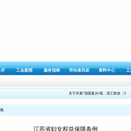
公开
工会新闻
服务指南
劳动者风采
资料中心
工
关于开展“强国复兴•我...
澄工联发〔2021〕1
规
江苏省妇女权益保障条例