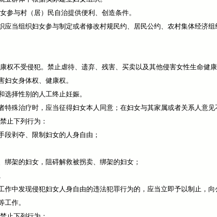
妇女参与村（居）民自治提供便利、创造条件。
织应当组织妇女参与制定或者修改村规民约、居民公约、农村集体经济组
健康权不受侵犯。禁止虐待、遗弃、残害、买卖以及其他侵害女性生命健
害妇女身体权、健康权。
和选择性别的人工终止妊娠。
者特殊治疗时，应当征得妇女本人同意；在妇女与其家属或者关系人意见
。禁止下列行为：
手段剥夺、限制妇女的人身自由；
、绑架的妇女，阻碍解救被拐卖、绑架的妇女；
。
工作中发现侵犯妇女人身自由的违法犯罪行为的，应当立即予以制止，向
等工作。
。禁止下列行为：