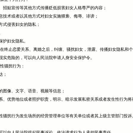
、招贴宣传等其他方式传播贬低损害妇女人格尊严的内容；
息技术或者以其他方式对妇女实施猥亵、侮辱、诽谤；
方式侵害妇女的隐私；
。
保护妇女隐私。
者在终止恋爱关系、离婚之后，纠缠、骚扰妇女，泄露、传播妇女隐私和
现实危险的，可以向人民法院申请人身安全保护令。
列性骚扰行为：
达；
的图像、文字、语音、视频等信息；
系、优势地位或者照护职责，明示、暗示发展私密关系或者发生性行为将
性骚扰行为发生场所的经营管理单位等有关单位或者其上级主管部门投诉
可以向人民法院提起民事诉讼，依法请求行为人承担民事责任。