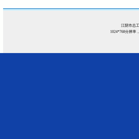
江阴市总
1024*768分辨