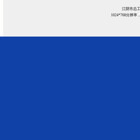
江阴市总
1024*768分辨