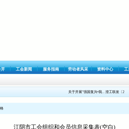
公开
工会新闻
服务指南
劳动者风采
资料中心
工
关于开展“强国复兴•我...
澄工联发〔2021〕
格
江阴市工会组织和会员信息采集表(空白)