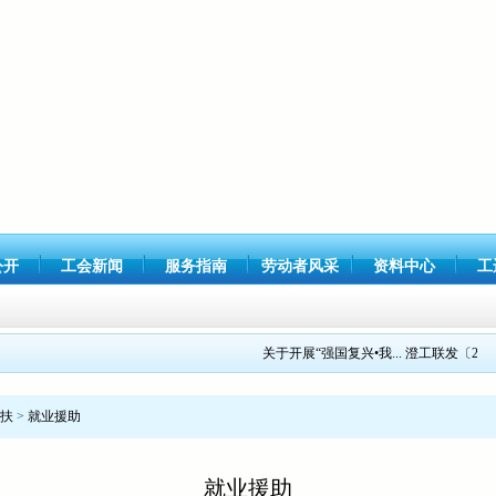
公开
工会新闻
服务指南
劳动者风采
资料中心
工
关于开展“强国复兴•我...
澄工联发〔2021〕
扶
>
就业援助
就业援助