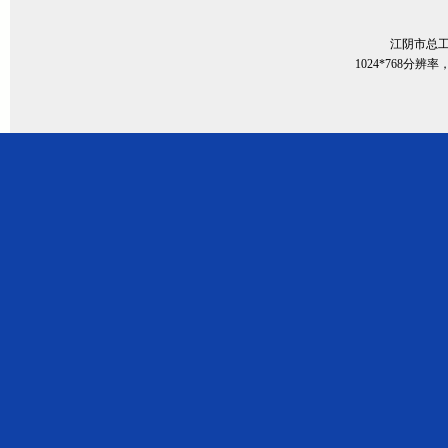
江阴市总
1024*768分辨