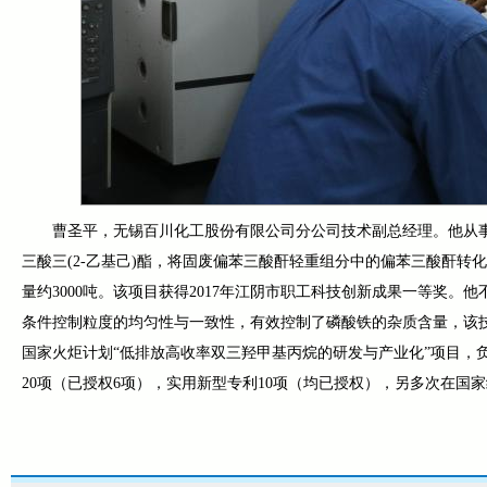
曹圣平，无锡百川化工股份有限公司分公司技术副总经理。他从事
三酸三(2-乙基己)酯，将固废偏苯三酸酐轻重组分中的偏苯三酸酐转化
量约3000吨。该项目获得2017年江阴市职工科技创新成果一等奖
条件控制粒度的均匀性与一致性，有效控制了磷酸铁的杂质含量，该
国家火炬计划“低排放高收率双三羟甲基丙烷的研发与产业化”项目，
20项（已授权6项），实用新型专利10项（均已授权），另多次在国