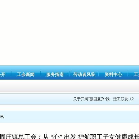
公开
工会新闻
服务指南
劳动者风采
资料中心
工
关于开展“强国复兴•我...
澄工联发〔2021〕
讯
周庄镇总工会：从 “心” 出发 护航职工子女健康成