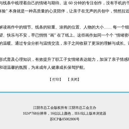
与线条中梳理着自己的情绪与期待。这 60 分钟的专注创作，没有手机的
体验” 本身就是一种高质量的心灵陪伴，让亲子在无声的共创中，悄然拉
解读画作中的细节。线条的轻重、涂鸦的位置、人物的大小…… 每一个
、快乐与不安，早已悄悄 “画” 在了纸上。这些画作如同一个个 “情绪
的温暖。通过专业分析与温情交流，亲子之间收获了更深的理解与成长。
形式普及心理知识，有效提升了职工子女情绪表达能力，加深了亲子情感
和谐温馨的氛围，为未成年人健康成长保驾护航。
【
打印
】 【
关闭
】
江阴市总工会版权所有 江阴市总工会主办
1024*768分辨率，16位以上颜色，IE6.0以上版本浏览器
苏ICP备05002806号