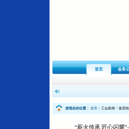
首页
会务
您现在的位置：
首页
>
工会新闻
>
基层快
“薪火传承 匠心闪耀