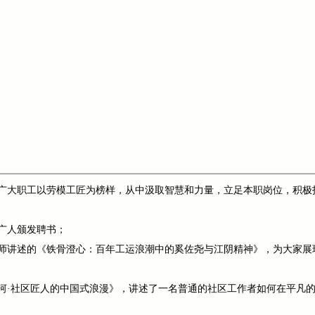
广大职工以劳模工匠为榜样，从中汲取智慧和力量，立足本职岗位，积极
广人颁发聘书；
师讲述的《铁骨澄心：百年工运浪潮中的奚佐尧与江阴精神》，为大家展
河·社区匠人的中国式浪漫》，讲述了一名普通的社区工作者如何在平凡